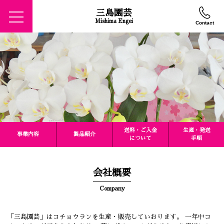
三島園芸
Mishima Engei
Contact
トップページ
オンライン注文
製品紹介
送料・ご入金について
生産・発送手順
送料・ご入金
生産・発送
事業内容
製品紹介
について
手順
よくあるご質問
お客様の声
会社概要
会社概要
Company
事業案内
プライバシーポリシー
「三島園芸」はコチョウランを生産・販売していおります。 一年中コ