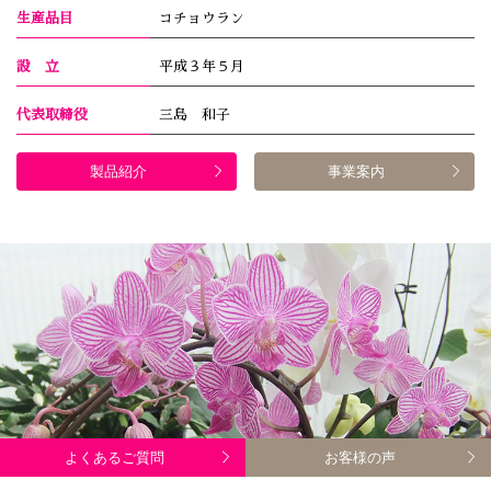
生産品目
コチョウラン
設 立
平成３年５月
代表取締役
三島 和子
製品紹介
事業案内
よくあるご質問
お客様の声